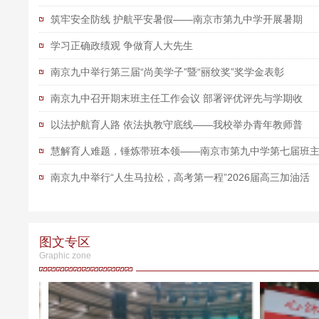
筑牢安全防线 护航平安暑假——南京市第九中学开展暑期
学习正确政绩观 争做育人大先生
南京九中举行第三届“尚美学子”暨“丽纹奖”奖学金表彰
南京九中召开期末班主任工作会议 部署评优评先与学期收
以法护航育人路 依法执教守底线——我校举办青年教师普
慧解育人难题，锤炼带班本领——南京市第九中学第七届班
南京九中举行“人生马拉松，高考第一程”2026届高三加油活
图文专区
Graphic zone